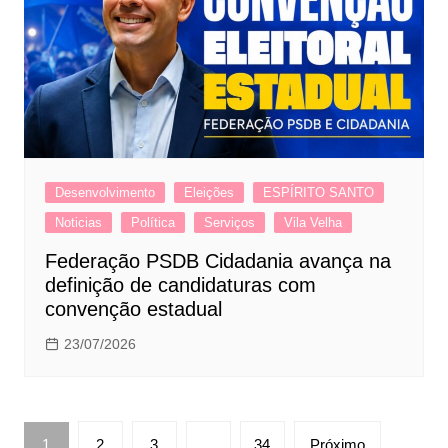
Desenvolvimento
Eleições
ESPÍRITO SANTO
Noticias
Política
Serviços
Vila Velha
Federação PSDB Cidadania avança na
definição de candidaturas com
convenção estadual
23/07/2026
Paginação
1
2
3
…
34
Próximo