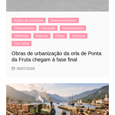
Ações da prefeitura
Desenvolvimento
Infraestrutura
Inovação
Investimentos
Melhorias
Noticias
Obras
Serviços
Vila Velha
Obras de urbanização da orla de Ponta
da Fruta chegam à fase final
30/07/2026