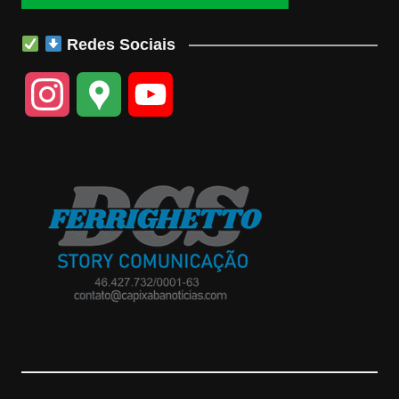
Redes Sociais
I
G
Y
n
o
o
s
o
u
t
g
T
a
l
u
g
e
b
r
M
e