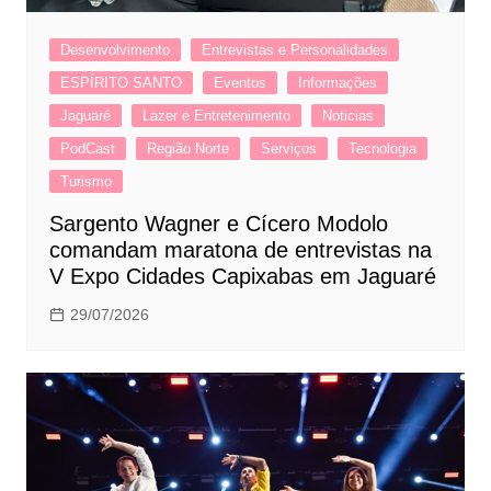
Desenvolvimento
Entrevistas e Personalidades
ESPÍRITO SANTO
Eventos
Informações
Jaguaré
Lazer e Entretenimento
Noticias
PodCast
Região Norte
Serviços
Tecnologia
Turismo
Sargento Wagner e Cícero Modolo
comandam maratona de entrevistas na
V Expo Cidades Capixabas em Jaguaré
29/07/2026