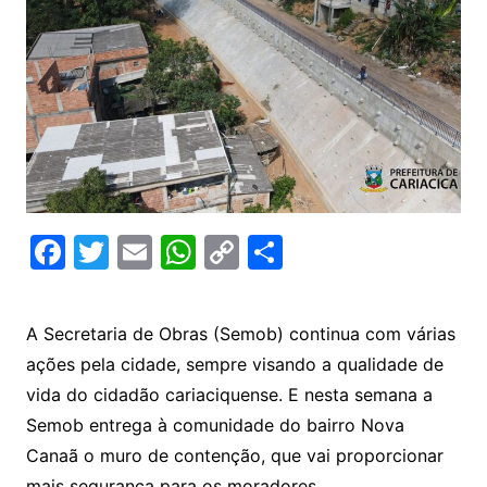
F
T
E
W
C
C
a
w
m
h
o
o
c
itt
ai
at
p
m
A Secretaria de Obras (Semob) continua com várias
e
er
l
s
y
p
ações pela cidade, sempre visando a qualidade de
b
A
Li
ar
vida do cidadão cariaciquense. E nesta semana a
o
p
n
til
Semob entrega à comunidade do bairro Nova
o
p
k
h
Canaã o muro de contenção, que vai proporcionar
mais segurança para os moradores.