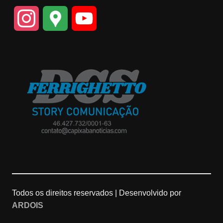
I
G
Y
n
o
o
s
o
u
t
g
T
a
l
u
g
e
b
r
M
e
a
a
C
Todos os direitos reservados |
Desenvolvido por
ARDOIS
m
p
h