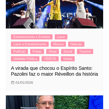
Entretenimento e Eventos
Lazer
Lazer e Entretenimento
Música
Noticias
PodCast
Praias
Show
Social
Turismo
Utilidade Pública
VÍDEOS
Vitória
A virada que chocou o Espírito Santo:
Pazolini faz o maior Réveillon da história
01/01/2026