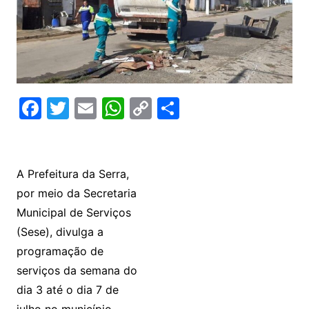
F
T
E
W
C
C
a
w
m
h
o
o
c
itt
ai
at
p
m
e
er
l
s
y
p
A Prefeitura da Serra,
b
A
Li
ar
por meio da Secretaria
o
p
n
til
Municipal de Serviços
(Sese), divulga a
o
p
k
h
programação de
k
ar
serviços da semana do
dia 3 até o dia 7 de