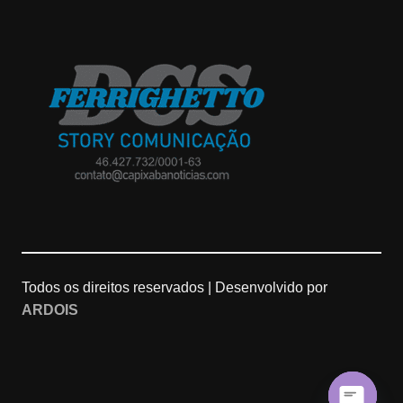
n
o
o
s
o
u
t
g
T
a
l
u
g
e
b
r
M
e
a
a
C
Todos os direitos reservados |
Desenvolvido por
ARDOIS
m
p
h
s
a