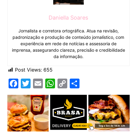
Daniella Soares
Jornalista e corretora ortográfica. Atua na revisão,
padronização e produção de conteúdo jornalístico, com
experiência em rede de notícias e assessoria de
imprensa, assegurando clareza, precisão e credibilidade
da informação.
Post Views:
655
F
T
E
W
C
C
a
w
m
h
o
o
c
itt
ai
at
p
m
e
er
l
s
y
p
b
A
Li
ar
o
p
n
til