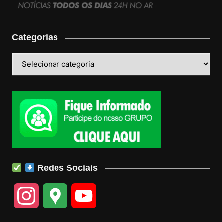
Categorias
Categorias
Redes Sociais
I
G
Y
n
o
o