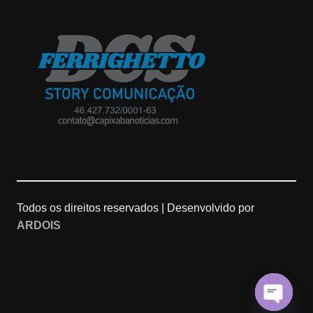
s
o
u
t
g
T
a
l
u
g
e
b
r
M
e
a
a
C
Todos os direitos reservados |
Desenvolvido por
ARDOIS
m
p
h
s
a
n