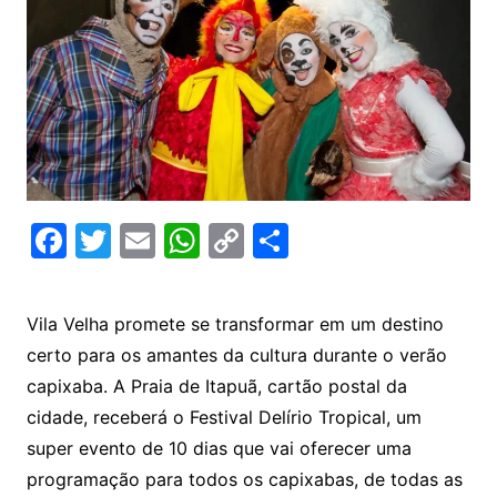
F
T
E
W
C
C
a
w
m
h
o
o
c
itt
ai
at
p
m
Vila Velha promete se transformar em um destino
e
er
l
s
y
p
certo para os amantes da cultura durante o verão
b
A
Li
ar
capixaba. A Praia de Itapuã, cartão postal da
o
p
n
til
cidade, receberá o Festival Delírio Tropical, um
o
p
k
h
super evento de 10 dias que vai oferecer uma
k
ar
programação para todos os capixabas, de todas as