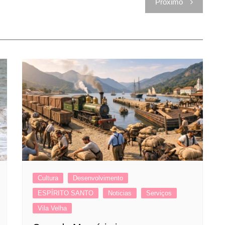
Próximo
Cultura
Desenvolvimento
ESPÍRITO SANTO
Noticias
Serviços
Vila Velha