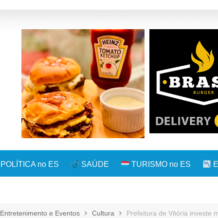
POLÍTICA no ES
SAÚDE
TURISMO no ES
E
Entretenimento e Eventos
Cultura
Prefeitura de Vitória investe