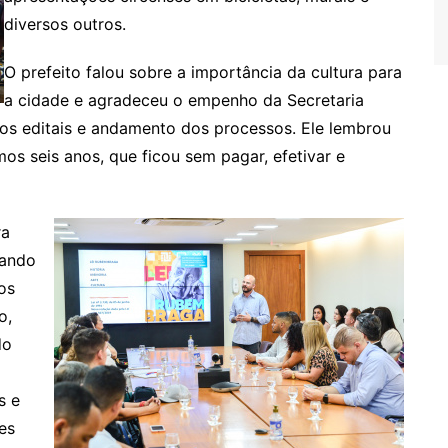
diversos outros.
O prefeito falou sobre a importância da cultura para
a cidade e agradeceu o empenho da Secretaria
r os editais e andamento dos processos. Ele lembrou
mos seis anos, que ficou sem pagar, efetivar e
ra
uando
os
o,
do
s e
es