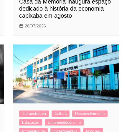
Casa da Memória inaugura espaço
dedicado à história da economia
capixaba em agosto
28/07/2026
Infraestrutura
Cultura
Desenvolvimento
Educação
Empreendedorismo
Infraestrutura
Investimentos
Noticias