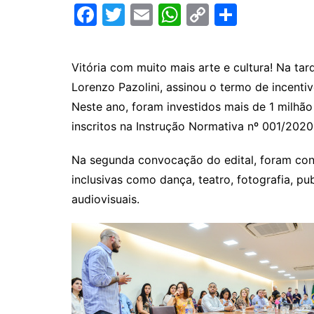
F
T
E
W
C
C
a
w
m
h
o
o
c
itt
ai
at
p
m
Vitória com muito mais arte e cultura! Na tard
e
er
l
s
y
p
Lorenzo Pazolini, assinou o termo de incentiv
b
A
Li
ar
Neste ano, foram investidos mais de 1 milhão 
o
p
n
til
inscritos na Instrução Normativa nº 001/202
o
p
k
h
Na segunda convocação do edital, foram con
k
ar
inclusivas como dança, teatro, fotografia, pu
audiovisuais.