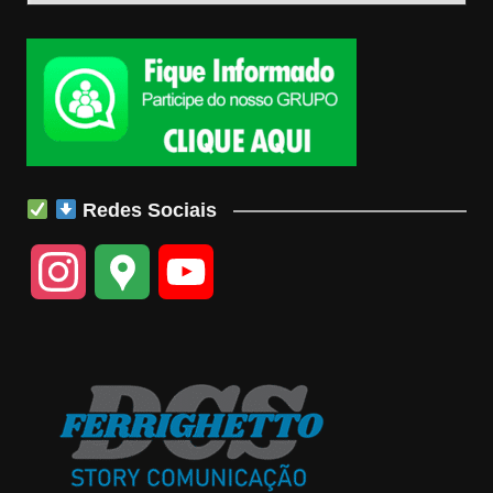
Redes Sociais
I
G
Y
n
o
o
s
o
u
t
g
T
a
l
u