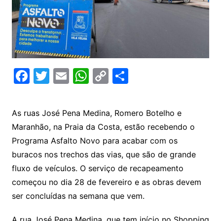
F
T
E
W
C
C
a
w
m
h
o
o
c
itt
ai
at
p
m
As ruas José Pena Medina, Romero Botelho e
e
er
l
s
y
p
Maranhão, na Praia da Costa, estão recebendo o
b
A
Li
ar
Programa Asfalto Novo para acabar com os
o
p
n
til
buracos nos trechos das vias, que são de grande
o
p
k
h
fluxo de veículos. O serviço de recapeamento
k
ar
começou no dia 28 de fevereiro e as obras devem
ser concluídas na semana que vem.
A rua José Pena Medina, que tem início no Shopping