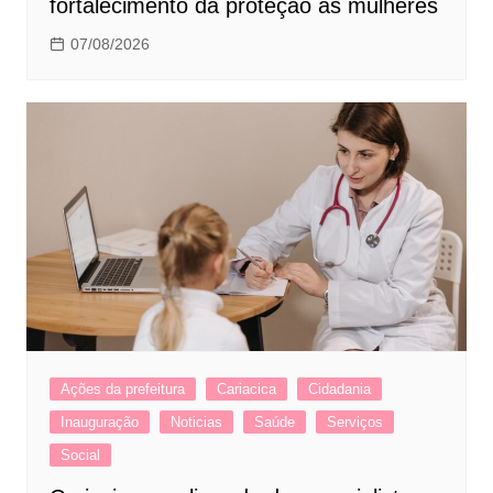
fortalecimento da proteção às mulheres
07/08/2026
Ações da prefeitura
Cariacica
Cidadania
Inauguração
Noticias
Saúde
Serviços
Social