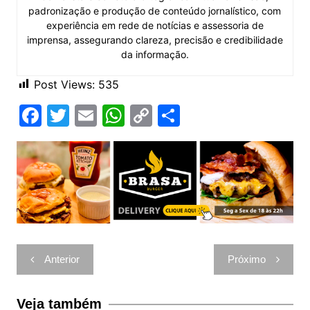
padronização e produção de conteúdo jornalístico, com
experiência em rede de notícias e assessoria de
imprensa, assegurando clareza, precisão e credibilidade
da informação.
Post Views:
535
F
T
E
W
C
C
a
w
m
h
o
o
c
itt
ai
at
p
m
e
er
l
s
y
p
b
A
Li
ar
o
p
n
til
o
p
k
h
Navegação
Anterior
Próximo
k
ar
de
Post
Veja também