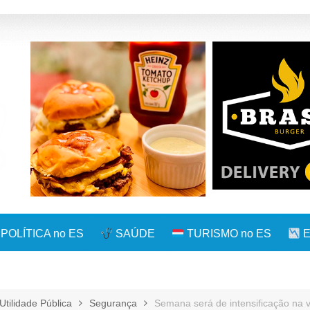
POLÍTICA no ES
SAÚDE
TURISMO no ES
E
Utilidade Pública
Segurança
Semana será de intensificação na 