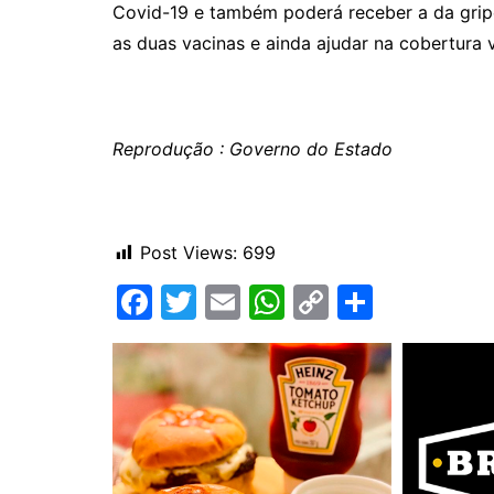
Covid-19 e também poderá receber a da gripe
as duas vacinas e ainda ajudar na cobertura va
Reprodução : Governo do Estado
Post Views:
699
F
T
E
W
C
C
a
w
m
h
o
o
c
itt
ai
at
p
m
e
er
l
s
y
p
b
A
Li
ar
o
p
n
til