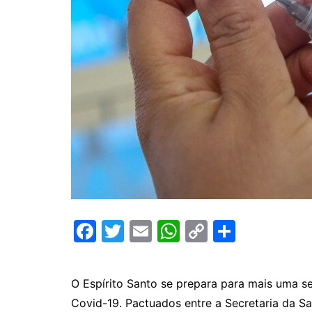
F
T
E
W
C
C
a
w
m
h
o
o
c
itt
ai
at
p
m
O Espírito Santo se prepara para mais uma s
e
er
l
s
y
p
Covid-19. Pactuados entre a Secretaria da S