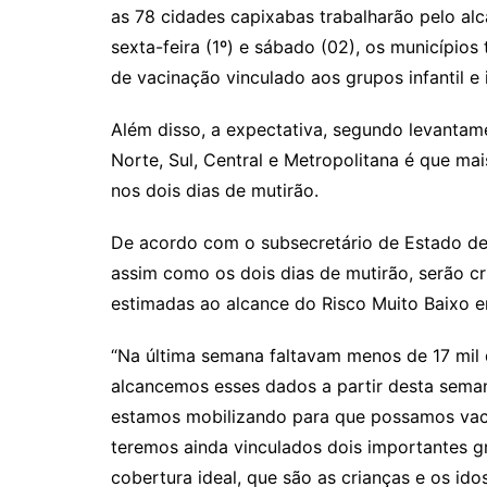
b
A
Li
ar
as 78 cidades capixabas trabalharão pelo alc
o
p
n
til
sexta-feira (1º) e sábado (02), os municípi
o
p
k
h
de vacinação vinculado aos grupos infantil e 
k
ar
Além disso, a expectativa, segundo levantam
Norte, Sul, Central e Metropolitana é que ma
nos dois dias de mutirão.
De acordo com o subsecretário de Estado de 
assim como os dois dias de mutirão, serão c
estimadas ao alcance do Risco Muito Baixo em
“Na última semana faltavam menos de 17 mil 
alcancemos esses dados a partir desta seman
estamos mobilizando para que possamos vaci
teremos ainda vinculados dois importantes 
cobertura ideal, que são as crianças e os id