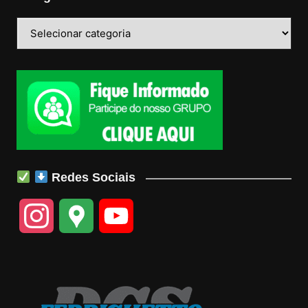
Categorias
Redes Sociais
I
G
Y
n
o
o
s
o
u