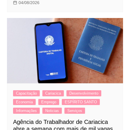
04/08/2026
Capacitação
Cariacica
Desenvolvimento
Economia
Emprego
ESPÍRITO SANTO
Informações
Noticias
Serviços
Agência do Trabalhador de Cariacica
abre a semana com mais de mil vagas