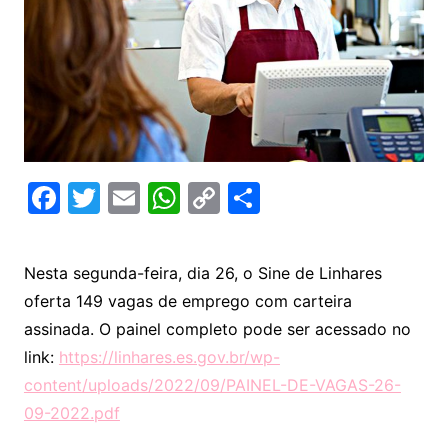
F
T
E
W
C
C
a
w
m
h
o
o
c
itt
ai
at
p
m
Nesta segunda-feira, dia 26, o Sine de Linhares
e
er
l
s
y
p
oferta 149 vagas de emprego com carteira
b
A
Li
ar
assinada. O painel completo pode ser acessado no
o
p
n
til
link:
https://linhares.es.gov.br/wp-
o
p
k
h
content/uploads/2022/09/PAINEL-DE-VAGAS-26-
k
ar
09-2022.pdf