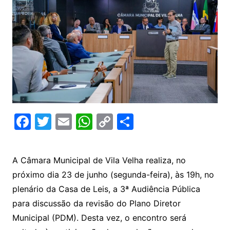
F
T
E
W
C
C
a
w
m
h
o
o
c
itt
ai
at
p
m
A Câmara Municipal de Vila Velha realiza, no
e
er
l
s
y
p
próximo dia 23 de junho (segunda-feira), às 19h, no
b
A
Li
ar
plenário da Casa de Leis, a 3ª Audiência Pública
o
p
n
til
para discussão da revisão do Plano Diretor
o
p
k
h
Municipal (PDM). Desta vez, o encontro será