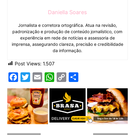
Daniella Soares
Jornalista e corretora ortográfica. Atua na revisão,
padronização e produção de conteúdo jornalístico, com
experiência em rede de notícias e assessoria de
imprensa, assegurando clareza, precisão e credibilidade
da informação.
Post Views:
1.507
F
T
E
W
C
C
a
w
m
h
o
o
c
itt
ai
at
p
m
e
er
l
s
y
p
b
A
Li
ar
o
p
n
til
o
p
k
h