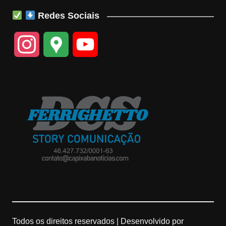
Redes Sociais
I
G
Y
n
o
o
s
o
u
t
g
T
a
l
u
g
e
b
r
M
e
a
a
C
Todos os direitos reservados |
Desenvolvido por