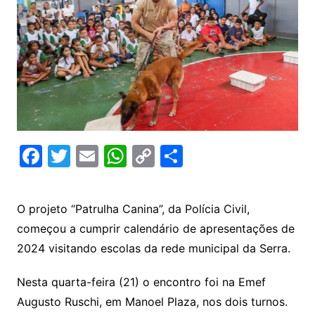
F
T
E
W
C
C
a
w
m
h
o
o
c
itt
ai
at
p
m
O projeto “Patrulha Canina”, da Polícia Civil,
e
er
l
s
y
p
começou a cumprir calendário de apresentações de
b
A
Li
ar
2024 visitando escolas da rede municipal da Serra.
o
p
n
til
Nesta quarta-feira (21) o encontro foi na Emef
o
p
k
h
Augusto Ruschi, em Manoel Plaza, nos dois turnos.
k
ar