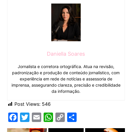
Daniella Soares
Jornalista e corretora ortográfica. Atua na revisão,
padronização e produção de conteúdo jornalístico, com
experiência em rede de notícias e assessoria de
imprensa, assegurando clareza, precisão e credibilidade
da informação.
Post Views:
546
F
T
E
W
C
C
a
w
m
h
o
o