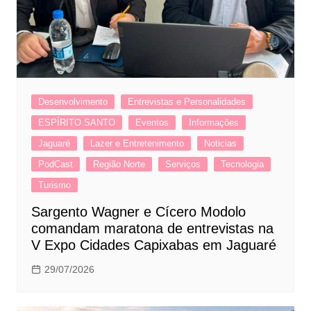
Desenvolvimento
Entrevistas e Personalidades
ESPÍRITO SANTO
Eventos
Informações
Jaguaré
Lazer e Entretenimento
Noticias
PodCast
Região Norte
Serviços
Tecnologia
Turismo
Sargento Wagner e Cícero Modolo
comandam maratona de entrevistas na
V Expo Cidades Capixabas em Jaguaré
29/07/2026